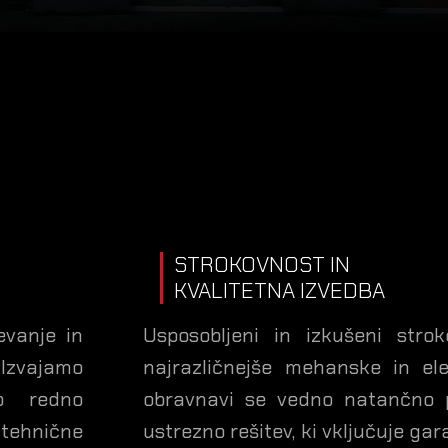
STROKOVNOST IN
KVALITETNA IZVEDBA
evanje in
Usposobljeni in izkušeni strok
 Izvajamo
najrazličnejše mehanske in el
jo redno
obravnavi se vedno natančno p
 tehnične
ustrezno rešitev, ki vključuje ga