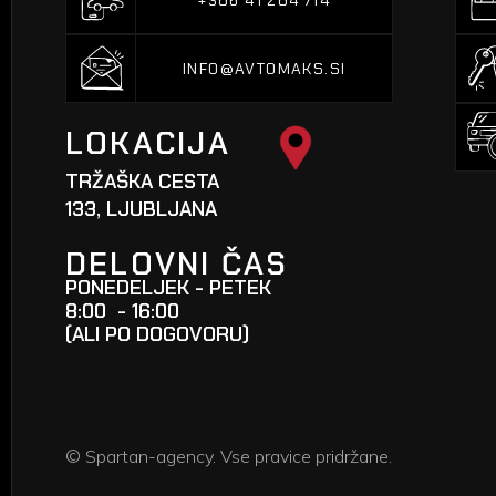
+386 41 284 714
INFO@AVTOMAKS.SI
INFO@AVTOMAKS.SI
LOKACIJA
TRŽAŠKA CESTA
133, LJUBLJANA
DELOVNI ČAS
PONEDELJEK - PETEK
8:00 - 16:00
(ALI PO DOGOVORU)
© Spartan-agency. Vse pravice pridržane.